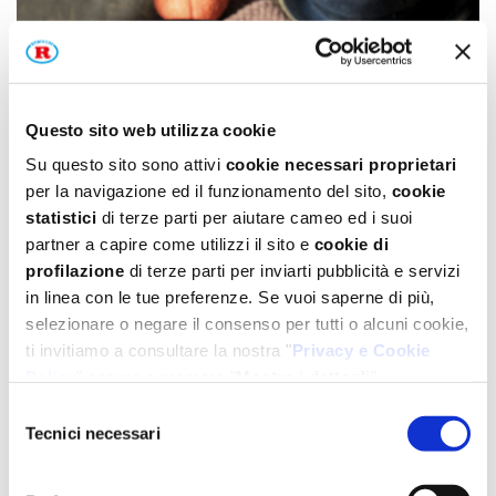
Questo sito web utilizza cookie
Su questo sito sono attivi
cookie necessari proprietari
per la navigazione ed il funzionamento del sito,
cookie
statistici
di terze parti per aiutare cameo ed i suoi
partner a capire come utilizzi il sito e
cookie di
profilazione
di terze parti per inviarti pubblicità e servizi
in linea con le tue preferenze. Se vuoi saperne di più,
selezionare o negare il consenso per tutti o alcuni cookie,
ti invitiamo a consultare la nostra "
Privacy e Cookie
Policy
" oppure a premere "
Mostra i dettagli
".
Per un'esperienza completa ti consigliamo di selezionare
Selezione
tutti i cookies.
Tecnici necessari
del
consenso