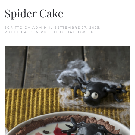
Spider Cake
SCRITTO DA
ADMIN
IL
SETTEMBRE 27, 2025
.
PUBBLICATO IN
RICETTE DI HALLOWEEN
.