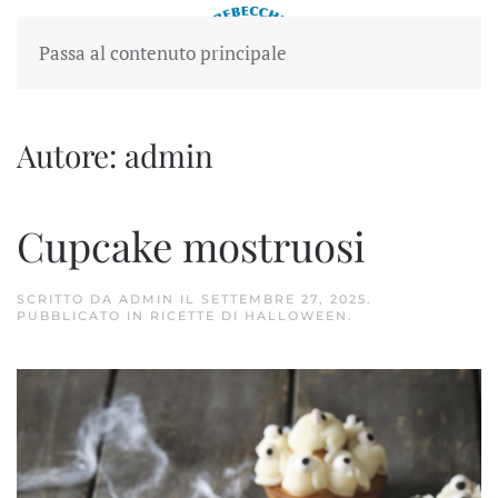
Passa al contenuto principale
Autore:
admin
Cupcake mostruosi
SCRITTO DA
ADMIN
IL
SETTEMBRE 27, 2025
.
PUBBLICATO IN
RICETTE DI HALLOWEEN
.