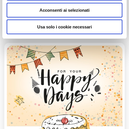
Buona Pasqua
Acconsenti ai selezionati
Fresche e colorate proposte
per stupire a tavola
Usa solo i cookie necessari