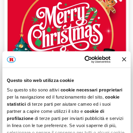
Questo sito web utilizza cookie
Su questo sito sono attivi
cookie necessari proprietari
per la navigazione ed il funzionamento del sito,
cookie
statistici
di terze parti per aiutare cameo ed i suoi
Merry Christmas
partner a capire come utilizzi il sito e
cookie di
Un Natale speciale
profilazione
di terze parti per inviarti pubblicità e servizi
con le nostre ispirazioni
in linea con le tue preferenze. Se vuoi saperne di più,
selezionare o negare il consenso per tutti o alcuni cookie,