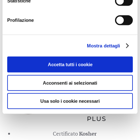
Permette di trattare circa un centinaio di stampi
Statistiche
Adatto per preparazioni dolci e salate
Profilazione
Mostra dettagli
PROCEDIMENTO
Accetta tutti i cookie
Spruzzare uno strato sottile ed
omogeneo da una distanza di
Acconsenti ai selezionati
circa 20/30 cm
Usa solo i cookie necessari
PLUS
Certificato
Kosher