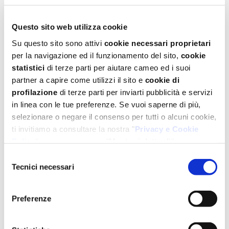
Questo sito web utilizza cookie
Su questo sito sono attivi
cookie necessari proprietari
per la navigazione ed il funzionamento del sito,
cookie
statistici
di terze parti per aiutare cameo ed i suoi
Confezione da
partner a capire come utilizzi il sito e
cookie di
400 ml
profilazione
di terze parti per inviarti pubblicità e servizi
in linea con le tue preferenze. Se vuoi saperne di più,
Spray staccante
selezionare o negare il consenso per tutti o alcuni cookie,
ti invitiamo a consultare la nostra "
Privacy e Cookie
PER TEGLIE E STAMPI
Policy
" oppure a premere "
Mostra i dettagli
".
Per un'esperienza completa ti consigliamo di selezionare
Selezione
tutti i cookies.
Tecnici necessari
del
CARATTERISTICHE
consenso
Preferenze
Spray ad alto potere staccante
Inodore ed insapore