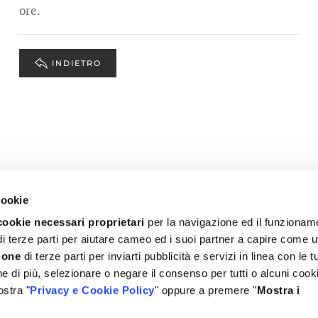
ore.
INDIETRO
cookie
cookie necessari proprietari
per la navigazione ed il funzionam
i terze parti per aiutare cameo ed i suoi partner a capire come ut
ione
di terze parti per inviarti pubblicità e servizi in linea con le t
© REBECCHI FOOD SYSTEMS S.p.A.
 di più, selezionare o negare il consenso per tutti o alcuni cooki
IVA 00719270332 - Via Ungaretti, 7 - 29029 Rivergaro (PC), I
ostra "
Privacy e Cookie Policy
" oppure a premere "
Mostra i