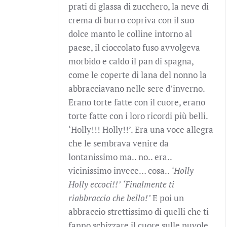
prati di glassa di zucchero, la neve di
crema di burro copriva con il suo
dolce manto le colline intorno al
paese, il cioccolato fuso avvolgeva
morbido e caldo il pan di spagna,
come le coperte di lana del nonno la
abbracciavano nelle sere d’inverno.
Erano torte fatte con il cuore, erano
torte fatte con i loro ricordi più belli.
‘Holly!!! Holly!!’. Era una voce allegra
che le sembrava venire da
lontanissimo ma.. no.. era..
vicinissimo invece… cosa..
‘Holly
Holly eccoci!!’
‘Finalmente ti
riabbraccio che bello!’
E poi un
abbraccio strettissimo di quelli che ti
fanno schizzare il cuore sulle nuvole.