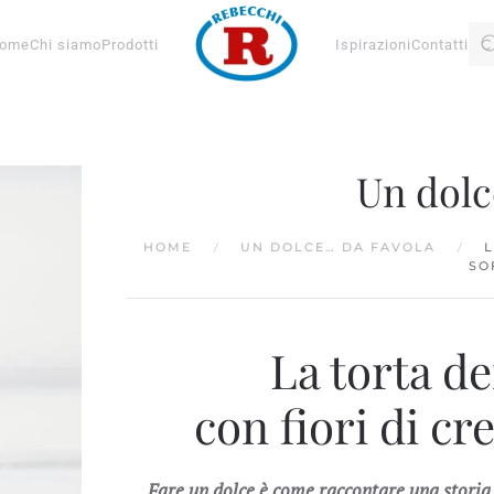
ome
Chi siamo
Prodotti
Ispirazioni
Contatti
Un dolc
HOME
UN DOLCE… DA FAVOLA
L
SO
La torta de
con fiori di cr
Fare un dolce è come raccontare una storia