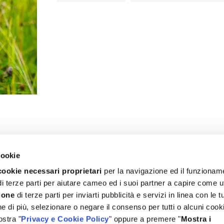
cookie
cookie necessari proprietari
per la navigazione ed il funzionam
i terze parti per aiutare cameo ed i suoi partner a capire come ut
ione
di terze parti per inviarti pubblicità e servizi in linea con le t
© REBECCHI FOOD SYSTEMS S.p.A.
 di più, selezionare o negare il consenso per tutti o alcuni cooki
IVA 00719270332 - Via Ungaretti, 7 - 29029 Rivergaro (PC), I
ostra "
Privacy e Cookie Policy
" oppure a premere "
Mostra i