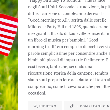
“Happy Birthday To Youuuu!” vide la luce
negli Stati Uniti. Secondo la tradizione, la pi
diffusa canzone di compleanno deriva da
“Good Morning to All”, scritta dalle sorelle
Mildred e Patty Hill nel 1893, quando erano
insegnanti all’asilo di Louisville, e inserita i
un libro di musica per bambini. “Good
morning to all” era composta di pochi versi 
parole semplicissime per consentire anche a
bimbi più piccoli di impararle facilmente. E
così fecero, tanto che, secondo una
ricostruzione storica della canzone, sembra
siano stati proprio loro ad adattare il testo a
compleanno, come facevano anche per altr
occasioni.
INDIETRO
IL COMPLEANNO 