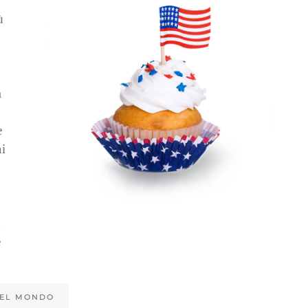
ù
n
e
i
l
e
NEL MONDO