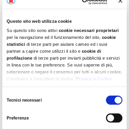
Questo sito web utilizza cookie
Su questo sito sono attivi
cookie necessari proprietari
per la navigazione ed il funzionamento del sito,
cookie
statistici
di terze parti per aiutare cameo ed i suoi
partner a capire come utilizzi il sito e
cookie di
profilazione
di terze parti per inviarti pubblicità e servizi
in linea con le tue preferenze. Se vuoi saperne di più,
selezionare o negare il consenso per tutti o alcuni cookie,
ti invitiamo a consultare la nostra "
Privacy e Cookie
Policy
" oppure a premere "
Mostra i dettagli
".
Per un'esperienza completa ti consigliamo di selezionare
Selezione
tutti i cookies.
Tecnici necessari
del
consenso
Preferenze